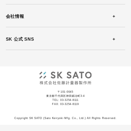
温湿度計
お問い合わせ
会社情報
風速計
よくある質問
会社概要
SK 公式 SNS
熱中症計
カタログダウンロード
沿革
放射温度計
ソフトウェアダウンロード
事業所案内
気圧計
動画
ISO認証
記録計
〒101-0045
資料集
東京都千代田区神田鍛冶町3-4
TEL: 03-3254-8111
JCSS認証
FAX: 03-3254-8119
表示器
プライバシー・ポリシー
Copyright SK SATO (Sato Keiryoki Mfg. Co., Ltd.) All Rights Reserved.
気象計器