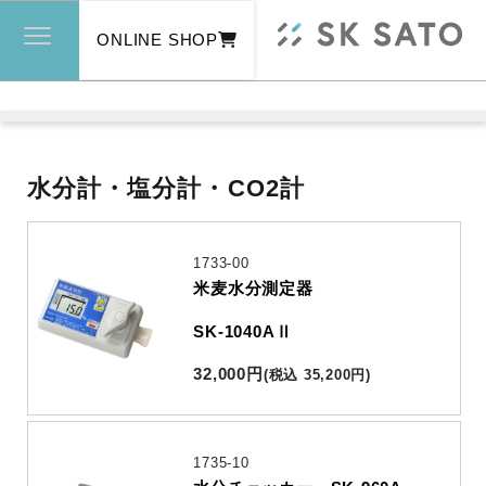
ONLINE SHOP
水分計・塩分計・CO2計
1733-00
米麦水分測定器
SK-1040AⅡ
32,000
円
(
税込
35,200
円
)
1735-10