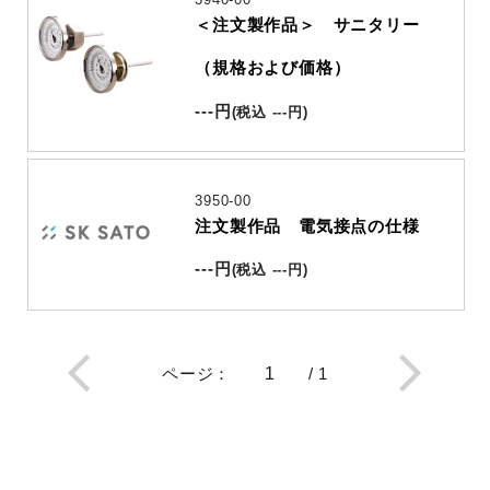
＜注文製作品＞ サニタリー
（規格および価格）
---
円
(
税込
---
円
)
3950-00
注文製作品 電気接点の仕様
---
円
(
税込
---
円
)
ページ
：
/
1