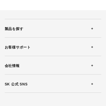
製品を探す
温度計
お客様サポート
温湿度計
お問い合わせ
会社情報
風速計
よくある質問
会社概要
SK 公式 SNS
熱中症計
カタログダウンロード
沿革
放射温度計
ソフトウェアダウンロード