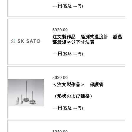
---
円
(
税込
---
円
)
3920-00
注文製作品 隔測式温度計 感温
部最短ネジ下寸法表
---
円
(
税込
---
円
)
3930-00
＜注文製作品＞ 保護管
（形状および価格）
---
円
(
税込
---
円
)
3940-00