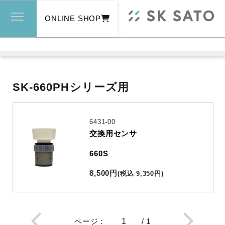
ONLINE SHOP
SK-660PHシリーズ用
6431-00
交換用センサ
660S
8,500
円
(
税込
9,350
円
)
ページ
：
/
1