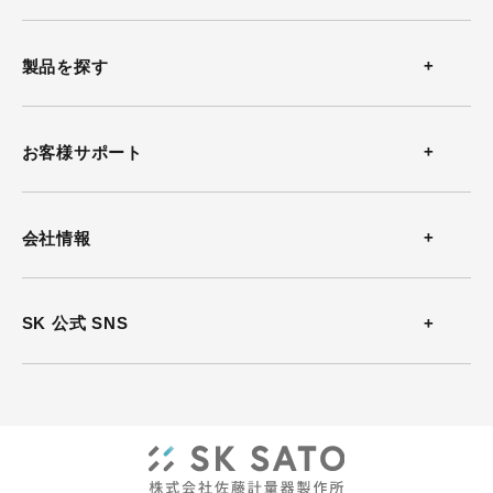
製品を探す
温度計
お客様サポート
温湿度計
お問い合わせ
会社情報
風速計
よくある質問
会社概要
SK 公式 SNS
熱中症計
カタログダウンロード
沿革
放射温度計
ソフトウェアダウンロード
事業所案内
気圧計
動画