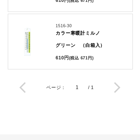
610
円
(
税込
671
円
)
1516-30
カラー寒暖計ミルノ
グリーン （白箱入）
610
円
(
税込
671
円
)
ページ
：
/
1