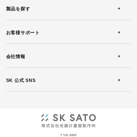
製品を探す
温度計
お客様サポート
温湿度計
お問い合わせ
会社情報
風速計
よくある質問
会社概要
SK 公式 SNS
熱中症計
カタログダウンロード
沿革
放射温度計
ソフトウェアダウンロード
事業所案内
気圧計
動画
ISO認証
記録計
〒101-0045