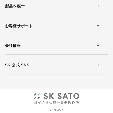
製品を探す
温度計
お客様サポート
温湿度計
お問い合わせ
会社情報
風速計
よくある質問
会社概要
SK 公式 SNS
熱中症計
カタログダウンロード
沿革
放射温度計
ソフトウェアダウンロード
事業所案内
気圧計
動画
ISO認証
記録計
〒101-0045