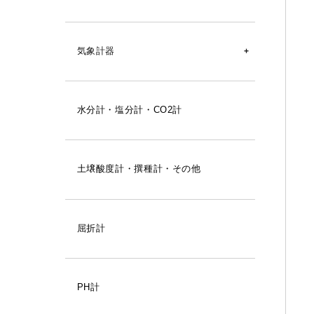
リレーユニット
気象計器
風向風速計
水分計・塩分計・CO2計
風速計
雨量計
土壌酸度計・撰種計・その他
気圧計
ロガー
屈折計
百葉箱
PH計