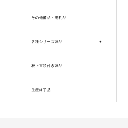
シグマⅡ型温湿度記録計用
その他備品・消耗品
オーロラ90Ⅲ型温湿度記録計用
シグマⅡ型温度記録計用
各種シリーズ製品
シグマⅡ型湿度記録計用
SK-270WP
シグマⅡ型気圧記録計用
校正書類付き製品
SK-1260
シグマⅡ型隔測式温度記録計用
SK-110TRH-B
シグマミニキューブ温湿度記録計用
生産終了品
SK-630PH
シグマミニスター温湿度記録計用
SK-660PH
シグマミニα温湿度記録計用
SK-960A
自記電接計数器用