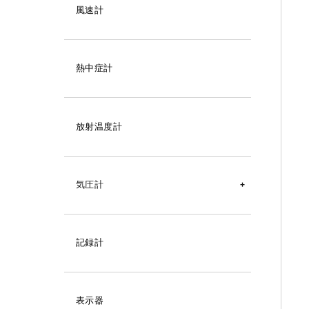
デジタル温湿度計
アナログ温度計
風速計
温湿度ロガー
自記記録計（温度）
変換器
隔測式温度計（在庫規格品）
熱中症計
隔測式温度計（注文製作品）
アナログ温湿度計
バイメタル式温度計（在庫規格品）
防滴型
自記記録計（温湿度）
放射温度計
防水型
バイメタル式温度計（注文製作品）
壁掛型
アスマン式通風乾湿計
オイル入
棒状標準温度計
防滴型
壁掛型
埋込型
気圧計
接点付
壁掛型
接点付
棒状温度計
埋込型
T型（裏出し型）
直結型
記録計
壁掛型
埋込型
防水型
熱電対
S型（下出し型）
S型（下出し型）
資料
デジタル気圧計
記録計
埋込型
S型（下出し型）
資料
測温抵抗体
T型（裏出し型）
F型（首振り型）
アナログ気圧計
直結型
T型（裏出し型）
R型（45°曲がり）
自記記録計（気圧）
表示器
防水型