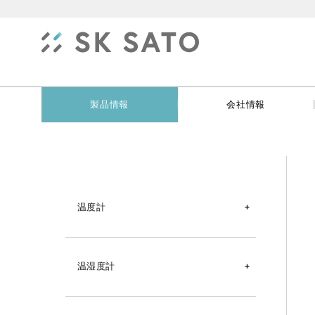
|
製品情報
会社情報
温度計
デジタル温度計
温湿度計
温度ロガー