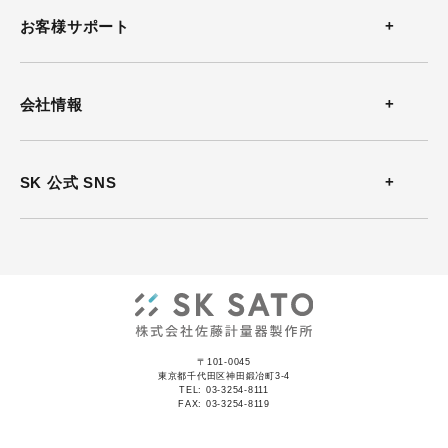
温度計
お客様サポート
温湿度計
お問い合わせ
会社情報
風速計
よくある質問
会社概要
SK 公式 SNS
熱中症計
カタログダウンロード
沿革
放射温度計
ソフトウェアダウンロード
事業所案内
気圧計
動画
ISO認証
記録計
〒101-0045
資料集
東京都千代田区神田鍛冶町3-4
TEL: 03-3254-8111
JCSS認証
FAX: 03-3254-8119
表示器