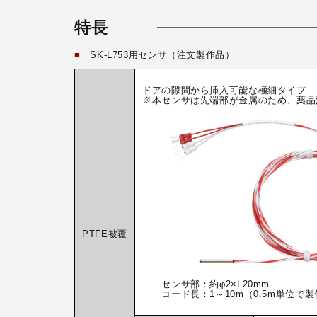
特長
■
SK-L753用センサ（注文製作品）
ドアの隙間から挿入可能な極細タイプ
※本センサは先端部が金属のため、薬品
PTFE被覆
センサ部：約φ2×L20mm
コード長：1～10m（0.5m単位で製