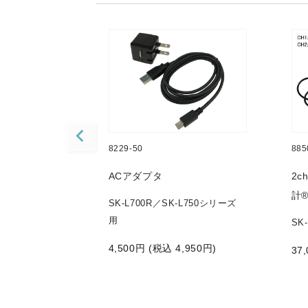
8229-50
885
ch温度ロガ
ACアダプタ
2
Tセンサ
計
SK-L700R／SK-L750シリーズ
用
SK
4,500
円 (税込
4,950
円)
)
37,