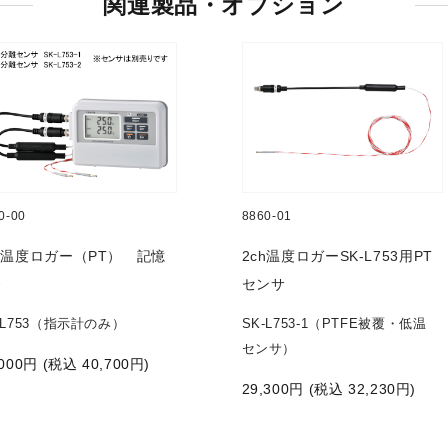
関連製品・オプション
0-00
8860-01
ch温度ロガー（PT） 記憶
2ch温度ロガーSK-L753用PT
®
センサ
-L753（指示計のみ）
SK-L753-1（PTFE被覆・低温
センサ）
000
円 (税込
40,700
円)
29,300
円 (税込
32,230
円)