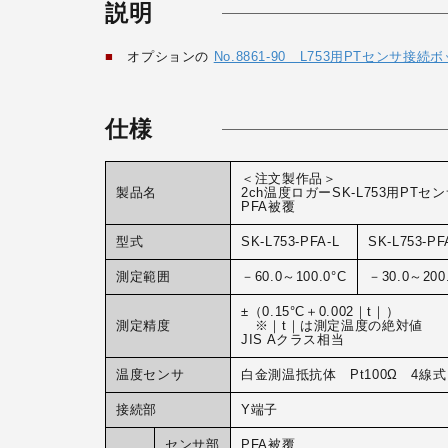
説明
■
オプションの
No.8861-90 L753用PTセンサ接続
仕様
＜注文製作品＞
製品名
2ch温度ロガーSK-L753用PTセ
PFA被覆
型式
SK-L753-PFA-L
SK-L753-PF
測定範囲
－60.0～100.0°C
－30.0～200
±（0.15°C＋0.002｜t｜）
測定精度
※｜t｜は測定温度の絶対値
JIS Aクラス相当
温度センサ
白金測温抵抗体 Pt100Ω 4線式
接続部
Y端子
センサ部
PFA被覆