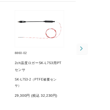
8860-02
8860-21
2ch温度ロガーSK-L753用PT
2ch温度ロガーSK-
センサ
センサ
SK-L753-2（PTFE被覆セン
SK-L753-21（ス
サ）
サ、低温用）
29,300
円 (税込
32,230
円)
34,500
円 (税込
3