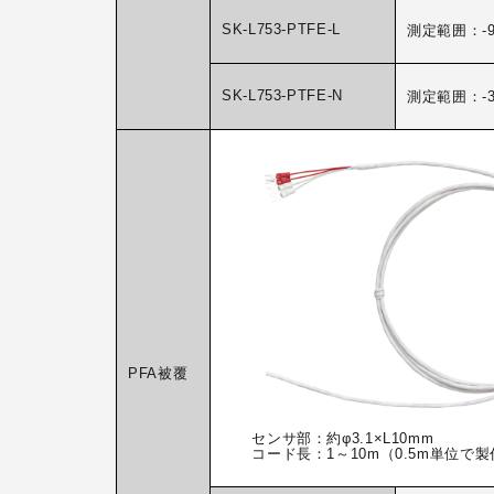
SK-L753-PTFE-L
測定範囲：-99
SK-L753-PTFE-N
測定範囲：-30
PFA被覆
センサ部：約φ3.1×L10mm
コード長：1～10m（0.5m単位で製