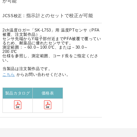
が可能
:
指示計とのセットで校正が可能
JCSS校正
2ch温度ロガー「SK-L753」用 温度PTセンサ（PFA
被覆、注文製作品）。
センサ先端からY端子部付近までPFA被覆で覆ってい
るため、耐薬品に優れたセンサです。
測定範囲：－60.0～100.0℃、または－30.0～
200.0℃
仕様を参照し、測定範囲、コード長をご指定くださ
い。
当製品は注文製作品です。
こちら
からお問い合わせください。
製品カタログ
価格表