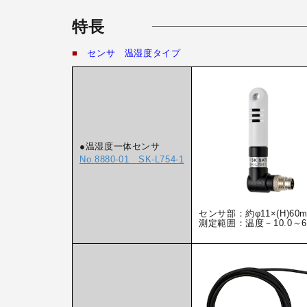
特長
■
センサ 温湿度タイプ
●温湿度一体センサ
No.8880-01 SK-L754-1
センサ部：約φ11×(H)60
測定範囲：温度－10.0～60