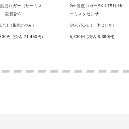
ch温度ロガー（サーミス
2ch温度ロガーSK-L751用サ
） 記憶計®
ーミスタセンサ
-L751（指示計のみ）
SK-L751-1（一体センサ）
500
円 (税込
21,450
円)
5,800
円 (税込
6,380
円)