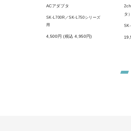
L754用セン
ACアダプタ
2
タ
SK-L700R／SK-L750シリーズ
用
温湿度分離セン
SK
4,500
円 (税込
4,950
円)
19,
0,560
円)