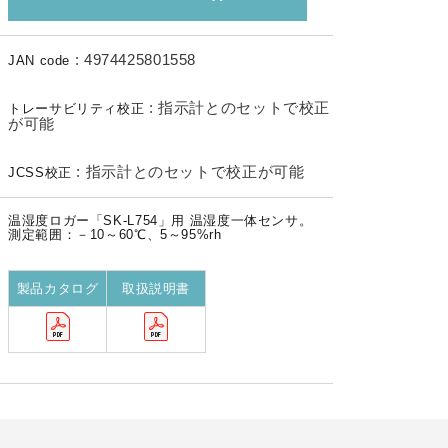
:
4974425801558
JAN code
:
指示計とのセットで校正
トレーサビリティ校正
が可能
:
指示計とのセットで校正が可能
JCSS校正
温湿度ロガー「SK-L754」用 温湿度一体センサ。
測定範囲：－10～60℃、5～95%rh
製品カタログ
取扱説明書