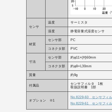
温度
サーミスタ
センサ
湿度
静電容量式湿度センサ
センサ部
PC
材質
コネクタ部
PVC
センサ部
約φ11×(H)60mm
寸法
コネクタ部
約φ9×L30mm
質量
約9g
センサフィルタ 1枚
付属品
取扱説明書 1部
No.8229-60 センサフ
オプション ※1
No.8229-61 センサフ