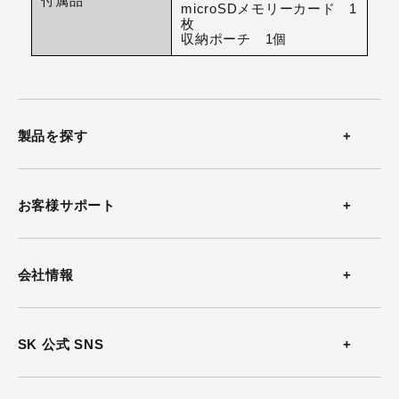
付属品
microSDメモリーカード 1
枚
収納ポーチ 1個
製品を探す
温度計
お客様サポート
温湿度計
お問い合わせ
会社情報
風速計
よくある質問
会社概要
SK 公式 SNS
熱中症計
カタログダウンロード
沿革
放射温度計