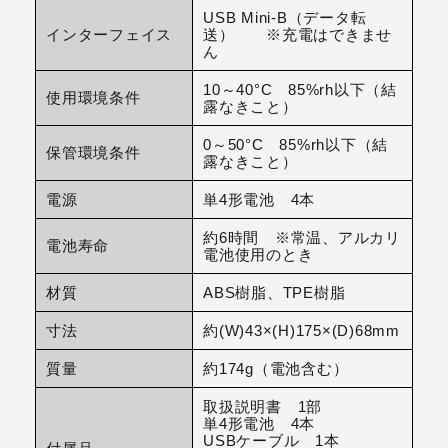
USB Mini-B（データ転
インターフェイス
送） ※充電はできませ
ん
10～40°C 85%rh以下（結
使用環境条件
露なきこと）
0～50°C 85%rh以下（結
保管環境条件
露なきこと）
電源
単4形電池 4本
約6時間 ※常温、アルカリ
電池寿命
電池使用のとき
材質
ABS樹脂、TPE樹脂
寸法
約(W)43×(H)175×(D)68mm
質量
約174g（電池含む）
取扱説明書 1部
単4形電池 4本
USBケーブル 1本