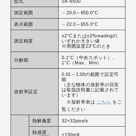
型式
SK-8500
測定範囲
－20.0～650.0°C
表示範囲
－22.0～655.0°C
±2°Cまたは±2%readingの
測定精度
いずれか大きい値
※周囲温度23°Cのとき
0.1°C（中央スポット）、
分解能
1°C（Max、Min）
0.01～1.00の範囲で設定可
能
（主な物体の放射率の目安
は取扱説明書に記載されて
放射率設定
います）
※放射率表は
こちら
をご
覧ください
熱解像度
32×32pixels
熱感度
<150mK