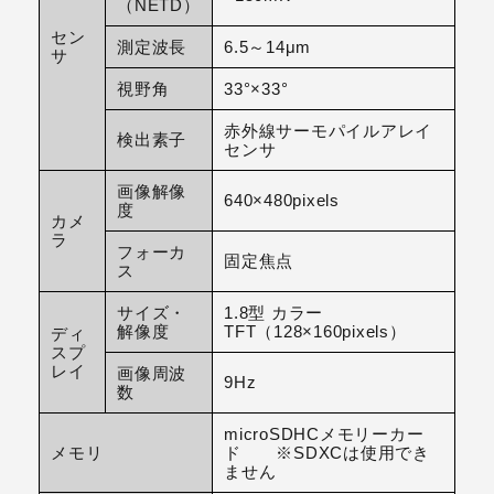
（NETD）
セン
測定波長
6.5～14μm
サ
視野角
33°×33°
赤外線サーモパイルアレイ
検出素子
センサ
画像解像
640×480pixels
度
カメ
ラ
フォーカ
固定焦点
ス
サイズ・
1.8型 カラー
解像度
TFT（128×160pixels）
ディ
スプ
レイ
画像周波
9Hz
数
microSDHCメモリーカー
メモリ
ド ※SDXCは使用でき
ません