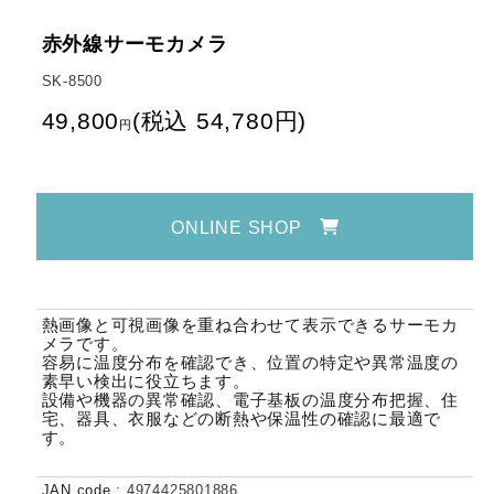
赤外線サーモカメラ
SK-8500
49,800
(
税込
54,780
円
)
円
ONLINE SHOP
熱画像と可視画像を重ね合わせて表示できるサーモカ
メラです。
容易に温度分布を確認でき、位置の特定や異常温度の
素早い検出に役立ちます。
設備や機器の異常確認、電子基板の温度分布把握、住
宅、器具、衣服などの断熱や保温性の確認に最適で
す。
JAN code
:
4974425801886