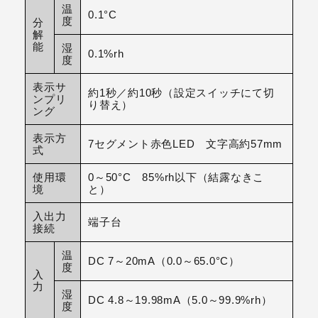
温
0.1°C
度
分
解
能
湿
0.1%rh
度
表示サ
約1秒／約10秒（設定スイッチにて切
ンプリ
り替え）
ング
表示方
7セグメント赤色LED 文字高約57mm
式
使用環
0～50°C 85%rh以下（結露なきこ
境
と）
入出力
端子台
接続
温
DC 7～20mA（0.0～65.0°C）
度
入
力
湿
DC 4.8～19.98mA（5.0～99.9%rh）
度