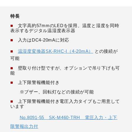
特長
■
文字高約57mmのLEDを採用、温度と湿度を同時
表示するデジタル温湿度表示器
■
入力はDC4-20mAに対応
■
温湿度変換器SK-RHC-I（4-20mA）
との接続が
可能
■
壁取り付け型ですが、オプションで吊り下げも可
能
■
上下限警報機能付き
※ブザー、回転灯などの接続が可能
■
上下限警報機能付き電圧入力タイプもご用意して
います
No.8091-55 SK-M460-TRH 電圧入力・上下
限警報出力付