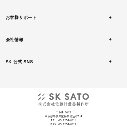
温度計
お客様サポート
温湿度計
お問い合わせ
会社情報
風速計
よくある質問
会社概要
SK 公式 SNS
熱中症計
カタログダウンロード
沿革
放射温度計
ソフトウェアダウンロード
事業所案内
気圧計
動画
ISO認証
記録計
〒101-0045
資料集
東京都千代田区神田鍛冶町3-4
TEL: 03-3254-8111
JCSS認証
FAX: 03-3254-8119
表示器