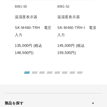
8091-50
8091-52
8091
表示
温湿度表示器
温湿度表示器
温
SK-M460-TRH 電圧
SK-M460-TRH-I 電流
SK
流4～
入力
入力
入
付
135,000
円 (税込
145,000
円 (税込
43,780
148,500
円)
159,500
円)
160
176
製品を探す