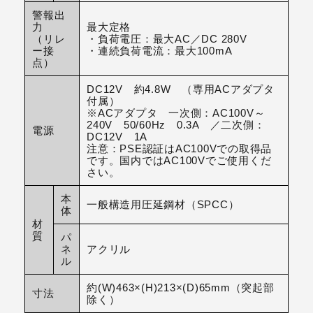
警報出
力
最大定格
（リレ
・負荷電圧：最大AC／DC 280V
ー接
・連続負荷電流：最大100mA
点）
DC12V 約4.8W （専用ACアダプタ
付属）
※ACアダプタ 一次側：AC100V～
240V 50/60Hz 0.3A ／二次側：
電源
DC12V 1A
注意：PSE認証はAC100Vでの取得品
です。国内ではAC100Vでご使用くだ
さい。
本
一般構造用圧延鋼材（SPCC）
体
材
質
パ
ネ
アクリル
ル
約(W)463×(H)213×(D)65mm（突起部
寸法
除く）