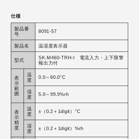
仕様
製品番
8091-57
号
製品名
温湿度表示器
SK-M460-TRH-I 電流入力・上下限警
型式
報出力付
温
0.0～60.0°C
表
度
示
範
湿
囲
5.0～99.9%rh
度
温
±（0.2＋1digit）°C
表
度
示
精
湿
度
±（0.2＋1digit）%rh
度