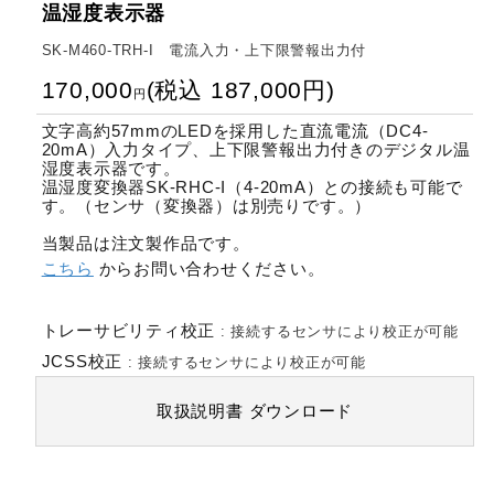
温湿度表示器
SK-M460-TRH-I 電流入力・上下限警報出力付
170,000
(
税込
187,000
円
)
円
文字高約57mmのLEDを採用した直流電流（DC4-
20mA）入力タイプ、上下限警報出力付きのデジタル温
湿度表示器です。
温湿度変換器SK-RHC-I（4-20mA）との接続も可能で
す。（センサ（変換器）は別売りです。）
当製品は注文製作品です。
こちら
からお問い合わせください。
トレーサビリティ校正
:
接続するセンサにより校正が可能
JCSS校正
:
接続するセンサにより校正が可能
取扱説明書
ダウンロード