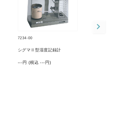
7234-00
7237-00
シグマⅡ型湿度記録計
シグマⅡ型気圧記
クォーツ式
---
円 (税込
---
円)
145,000
円 (税込