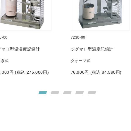
5-00
7230-00
グマⅡ型温湿度記録計
シグマⅡ型温度記録計
巻き式
クォーツ式
,000
円 (税込
275,000
円)
76,900
円 (税込
84,590
円)