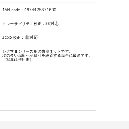
:
4974425371600
JAN code
:
非対応
トレーサビリティ校正
:
非対応
JCSS校正
シグマⅡシリーズ用の防塵ネットです。
埃の多い場所へ記録計を設置する場合に最適です。
（写真は使用例）