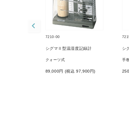
7210-00
721
記録計
シグマⅡ型温湿度記録計
シ
クォーツ式
手
込
159,500
円)
89,000
円 (税込
97,900
円)
250