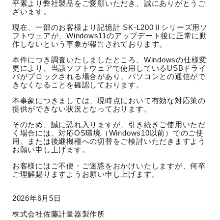
平素より弊社製品をご愛顧いただき、誠にありがとうご
展示会出展
ざいます。
現在、一部のお客様より記憶計 SK-L200Ⅱシリーズ用ソ
フトウェアが、Windows11のアップデート後に正常に動
作しないという事象が報告されております。
本件につき調査いたしましたところ、Windowsの仕様変
更により、当該ソフトウェアで使用しているUSBドライ
バがブロックされる場合があり、パソコンとの通信がで
きなくなることを確認しております。
本事象につきましては、現時点において有効な対応策の
提供ができない状況となっております。
そのため、誠に恐れ入りますが、引き続きご使用いただ
く場合には、対応OS環境（Windows10以前）でのご使
用、または後継機種への切替をご検討いただきますよう
お願い申し上げます。
お客様にはご不便・ご迷惑をおかけいたしますが、何卒
ご理解賜りますようお願い申し上げます。
2026年6月5日
株式会社佐藤計量器製作所