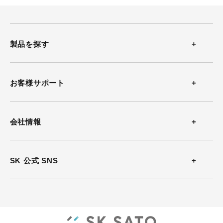
製品を探す
温度計
お客様サポート
温湿度計
お問い合わせ
会社情報
風速計
よくある質問
会社概要
SK 公式 SNS
熱中症計
カタログダウンロード
沿革
放射温度計
ソフトウェアダウンロード
事業所案内
気圧計