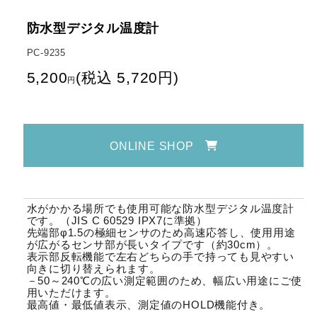
防水型デジタル温度計
PC-9235
5,200
(
税込
5,720
円
)
円
ONLINE SHOP
水がかかる場所でも使用可能な防水型デジタル温度計
です。（JIS C 60529 IPX7に準拠）
先端部φ1.5の極細センサのため高速応答し、使用用途
が広がるセンサ部が長いタイプです（約30cm）。
表示部反転機能で左右どちらの手で持っても見やすい
向きに切り替えられます。
－50～240℃の広い測定範囲のため、幅広い用途にご使
用いただけます。
最高値・最低値表示、測定値のHOLD機能付き。