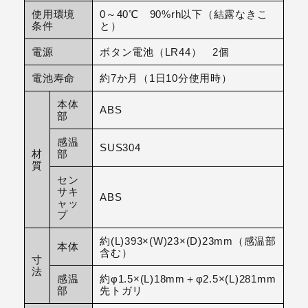
使用環境
0～40℃ 90%rh以下（結露なきこ
条件
と）
電源
ボタン電池（LR44） 2個
電池寿命
約7か月（1日10分使用時）
本体
ABS
部
感温
SUS304
材
部
質
セン
サキ
ABS
ャッ
プ
約(L)393×(W)23×(D)23mm（感温部
本体
含む）
寸
法
感温
約φ1.5×(L)18mm＋φ2.5×(L)281mm
部
先トガリ