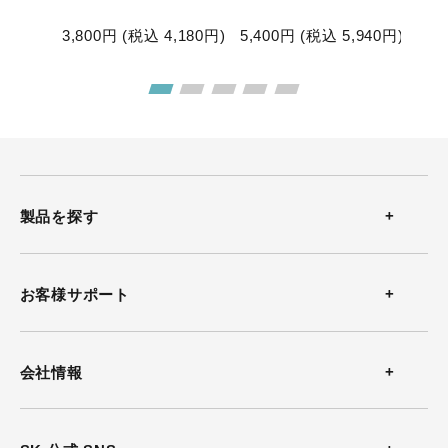
,850
円)
3,800
円 (税込
4,180
円)
5,400
円 (税込
5,940
円)
5,6
製品を探す
温度計
お客様サポート
温湿度計
お問い合わせ
会社情報
風速計
よくある質問
会社概要