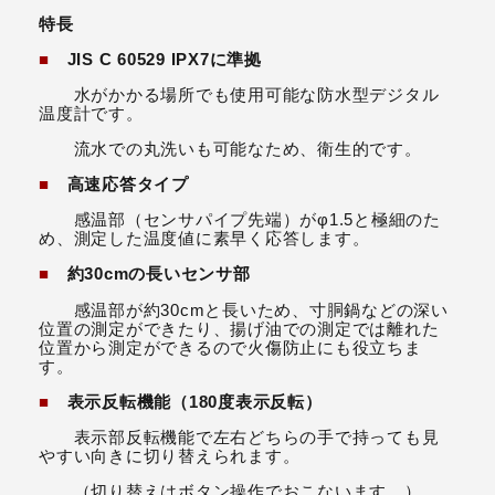
特長
■
JIS C 60529 IPX7に準拠
水がかかる場所でも使用可能な防水型デジタル
温度計です。
流水での丸洗いも可能なため、衛生的です。
■
高速応答タイプ
感温部（センサパイプ先端）がφ1.5と極細のた
め、測定した温度値に素早く応答します。
■
約30cmの長いセンサ部
感温部が約30cmと長いため、寸胴鍋などの深い
位置の測定ができたり、揚げ油での測定では離れた
位置から測定ができるので火傷防止にも役立ちま
す。
■
表示反転機能（180度表示反転）
表示部反転機能で左右どちらの手で持っても見
やすい向きに切り替えられます。
（切り替えはボタン操作でおこないます。）