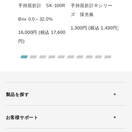
201R
手持屈折計 SK-100R
手持屈折計Ｒシリー
手持
ズ 採光板
濃度計
Brix 0.0～32.0%
Bri
1,300
円 (税込
1,430
円)
17,600
16,000
円 (税込
17,600
17,
円)
円)
製品を探す
温度計
お客様サポート
温湿度計