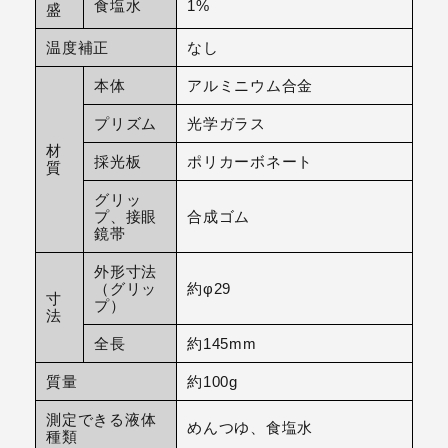
食塩水
1%
盛
温度補正
なし
本体
アルミニウム合金
プリズム
光学ガラス
材
採光板
ポリカーボネート
質
グリッ
プ、接眼
合成ゴム
鏡帯
外形寸法
（グリッ
約φ29
寸
プ）
法
全長
約145mm
質量
約100g
測定できる液体
めんつゆ、食塩水
種類