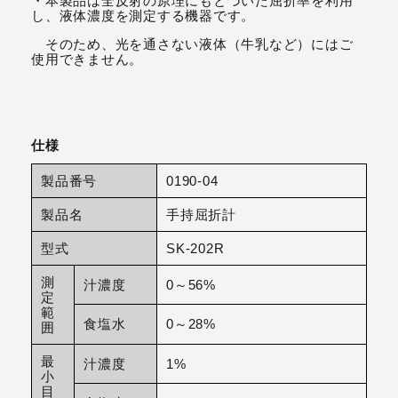
・本製品は全反射の原理にもとづいた屈折率を利用
し、液体濃度を測定する機器です。
そのため、光を通さない液体（牛乳など）にはご
使用できません。
仕様
製品番号
0190-04
製品名
手持屈折計
型式
SK-202R
測
汁濃度
0～56%
定
範
食塩水
0～28%
囲
最
汁濃度
1%
小
目