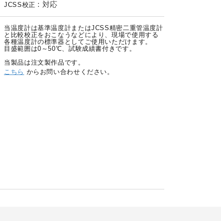
:
対応
JCSS校正
当温度計は基準温度計またはJCSS精密二重管温度計
と比較校正をおこなうなどにより、現場で使用する
各種温度計の標準器としてご使用いただけます。
目盛範囲は0～50℃、試験成績書付きです。
当製品は注文製作品です。
こちら
からお問い合わせください。