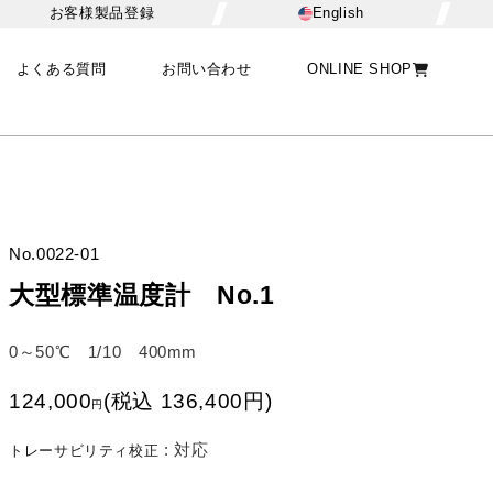
お客様製品登録
English
よくある質問
お問い合わせ
ONLINE SHOP
No.
0022-01
大型標準温度計 No.1
0～50℃ 1/10 400mm
124,000
(
税込
136,400
円
)
円
:
対応
トレーサビリティ校正