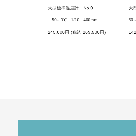
No.7
大型標準温度計 No.0
大
10 470mm
－50～0℃ 1/10 400mm
50
込
320,100
円)
245,000
円 (税込
269,500
円)
142