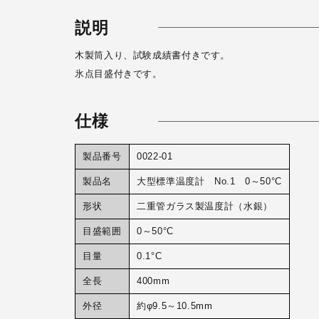
説明
木製筒入り、試験成績書付きです。
氷点目盛付きです。
仕様
製品番号
0022-01
製品名
大型標準温度計 No.1 0～50°C
形状
二重管ガラス製温度計（水銀）
目盛範囲
0～50°C
目量
0.1°C
全長
400mm
外径
約φ9.5～10.5mm