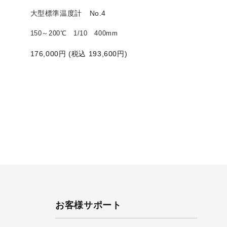
大型標準温度計 No.4
大型標準温度計 N
150～200℃ 1/10 400mm
200～250℃ 1/10
176,000
円 (税込
193,600
円)
222,000
円 (税込
お客様サポート