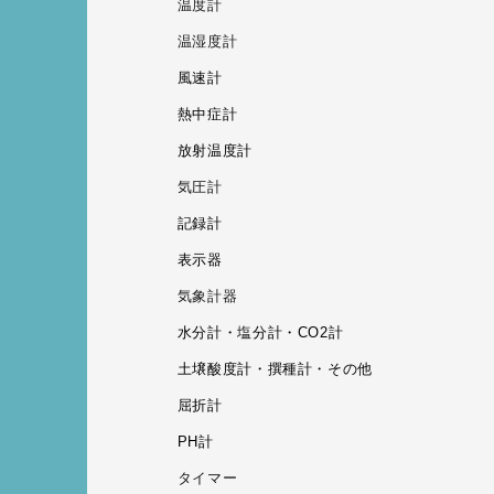
温度計
温湿度計
風速計
熱中症計
放射温度計
気圧計
記録計
表示器
気象計器
水分計・塩分計・CO2計
土壌酸度計・撰種計・その他
屈折計
PH計
タイマー