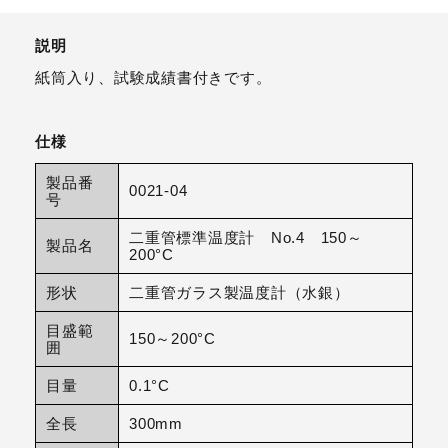
説明
紙筒入り、試験成績書付きです。
仕様
製品番
0021-04
号
二重管標準温度計 No.4 150～
製品名
200°C
形状
二重管ガラス製温度計（水銀）
目盛範
150～200°C
囲
目量
0.1°C
全長
300mm