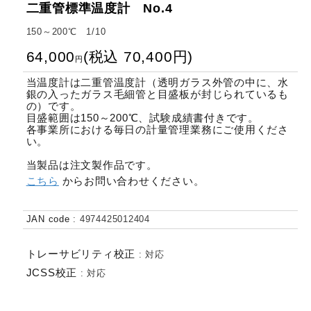
二重管標準温度計 No.4
150～200℃ 1/10
64,000
(
税込
70,400
円
)
円
当温度計は二重管温度計（透明ガラス外管の中に、水
銀の入ったガラス毛細管と目盛板が封じられているも
の）です。
目盛範囲は150～200℃、試験成績書付きです。
各事業所における毎日の計量管理業務にご使用くださ
い。
当製品は注文製作品です。
こちら
からお問い合わせください。
JAN code
:
4974425012404
トレーサビリティ校正
:
対応
JCSS校正
:
対応