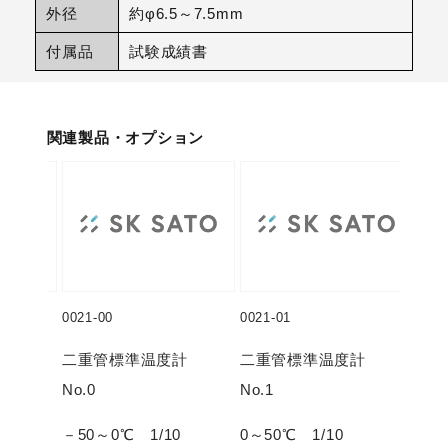
外径
約φ6.5～7.5mm
付属品
試験成績書
関連製品・オプション
0021-00
0021-01
0021
度計
二重管標準温度計
二重管標準温度計
二
No.0
No.1
No.
10
－50～0℃ 1/10
0～50℃ 1/10
50