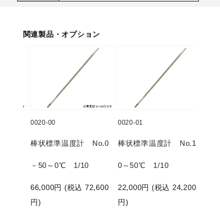
関連製品・オプション
0020-00
0020-01
0020
No.7
棒状標準温度計 No.0
棒状標準温度計 No.1
棒状
10
－50～0℃ 1/10
0～50℃ 1/10
50
73,700
66,000
円 (税込
72,600
22,000
円 (税込
24,200
24,
円)
円)
円)