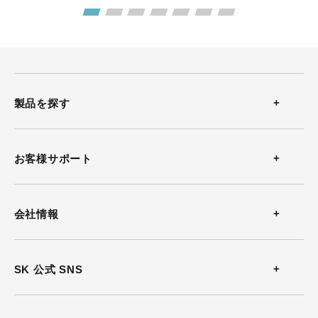
製品を探す
温度計
お客様サポート
温湿度計
お問い合わせ
会社情報
風速計
よくある質問
会社概要
SK 公式 SNS
熱中症計
カタログダウンロード
沿革
放射温度計