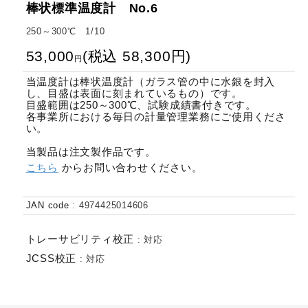
棒状標準温度計 No.6
250～300℃ 1/10
53,000
(
税込
58,300
円
)
円
当温度計は棒状温度計（ガラス管の中に水銀を封入
し、目盛は表面に刻まれているもの）です。
目盛範囲は250～300℃、試験成績書付きです。
各事業所における毎日の計量管理業務にご使用くださ
い。
当製品は注文製作品です。
こちら
からお問い合わせください。
JAN code
:
4974425014606
トレーサビリティ校正
:
対応
JCSS校正
:
対応